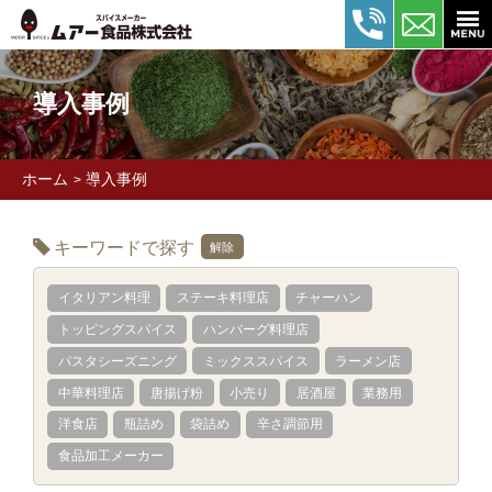
導入事例
ホーム
導入事例
>
キーワードで探す
解除
イタリアン料理
ステーキ料理店
チャーハン
トッピングスパイス
ハンバーグ料理店
パスタシーズニング
ミックススパイス
ラーメン店
中華料理店
唐揚げ粉
小売り
居酒屋
業務用
洋食店
瓶詰め
袋詰め
辛さ調節用
食品加工メーカー