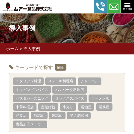
導入事例
ホーム
導入事例
>
キーワードで探す
解除
イタリアン料理
ステーキ料理店
チャーハン
トッピングスパイス
ハンバーグ料理店
パスタシーズニング
ミックススパイス
ラーメン店
中華料理店
唐揚げ粉
小売り
居酒屋
業務用
洋食店
瓶詰め
袋詰め
辛さ調節用
食品加工メーカー