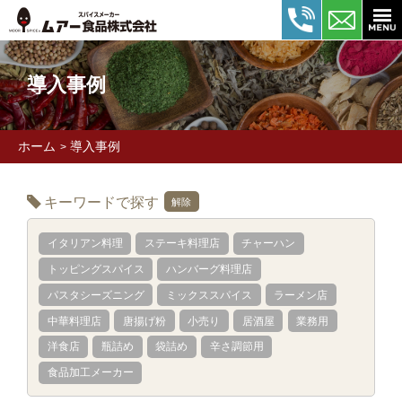
導入事例
ホーム
導入事例
>
キーワードで探す
解除
イタリアン料理
ステーキ料理店
チャーハン
トッピングスパイス
ハンバーグ料理店
パスタシーズニング
ミックススパイス
ラーメン店
中華料理店
唐揚げ粉
小売り
居酒屋
業務用
洋食店
瓶詰め
袋詰め
辛さ調節用
食品加工メーカー