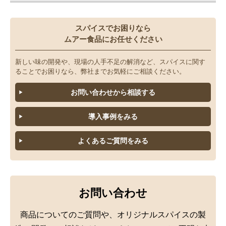
スパイス「は～ほ」
スパイスでお困りなら
ムアー食品にお任せください
スパイス「ま～も」
新しい味の開発や、現場の人手不足の解消など、スパイスに関す
スパイス「や～よ」
ることでお困りなら、弊社までお気軽にご相談ください。
お問い合わせから相談する
スパイス「ら～ろ」
導入事例をみる
スパイス「わ～ん」
よくあるご質問をみる
液体・ペースト
ミックススパイス
お問い合わせ
商品についてのご質問や、オリジナルスパイスの製