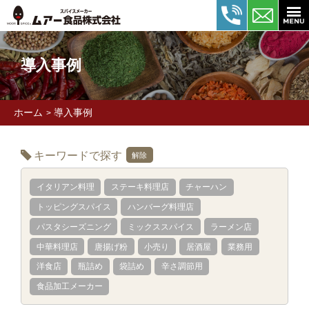
導入事例
ホーム
導入事例
>
キーワードで探す
解除
イタリアン料理
ステーキ料理店
チャーハン
トッピングスパイス
ハンバーグ料理店
パスタシーズニング
ミックススパイス
ラーメン店
中華料理店
唐揚げ粉
小売り
居酒屋
業務用
洋食店
瓶詰め
袋詰め
辛さ調節用
食品加工メーカー