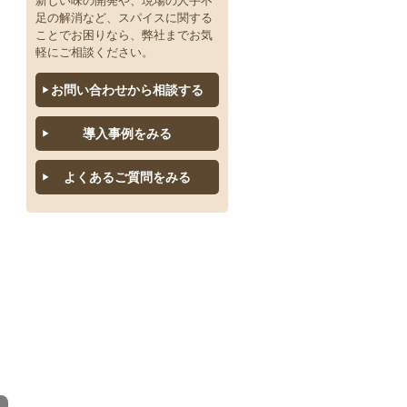
新しい味の開発や、現場の人手不
スパイス「ま～も」
足の解消など、スパイスに関する
ことでお困りなら、弊社までお気
スパイス「や～よ」
軽にご相談ください。
お問い合わせから相談する
スパイス「ら～ろ」
導入事例をみる
スパイス「わ～ん」
よくあるご質問をみる
液体・ペースト
ミックススパイス