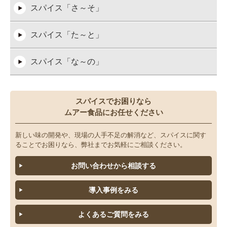
スパイス「さ～そ」
スパイス「た～と」
スパイス「な～の」
スパイス「は～ほ」
スパイスでお困りなら
ムアー食品にお任せください
スパイス「ま～も」
新しい味の開発や、現場の人手不足の解消など、スパイスに関す
スパイス「や～よ」
ることでお困りなら、弊社までお気軽にご相談ください。
お問い合わせから相談する
スパイス「ら～ろ」
導入事例をみる
スパイス「わ～ん」
よくあるご質問をみる
液体・ペースト