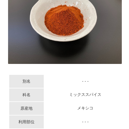
- - -
別名
ミックススパイス
科名
メキシコ
原産地
- - -
利用部位