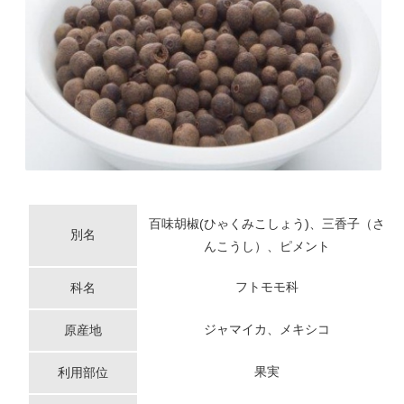
百味胡椒(ひゃくみこしょう)、三香子（さ
別名
んこうし）、ピメント
フトモモ科
科名
ジャマイカ、メキシコ
原産地
果実
利用部位