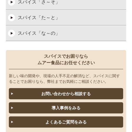
スパイス「さ～そ」
スパイス「た～と」
スパイス「な～の」
スパイス「は～ほ」
スパイスでお困りなら
ムアー食品にお任せください
スパイス「ま～も」
新しい味の開発や、現場の人手不足の解消など、スパイスに関す
スパイス「や～よ」
ることでお困りなら、弊社までお気軽にご相談ください。
お問い合わせから相談する
スパイス「ら～ろ」
導入事例をみる
スパイス「わ～ん」
よくあるご質問をみる
液体・ペースト