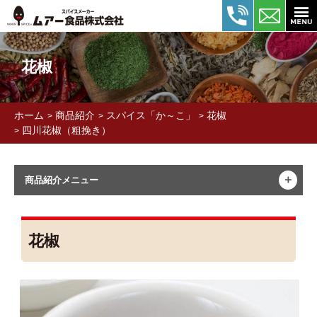
花椒
ホーム
商品紹介
スパイス「か～こ」
花椒
>
>
>
四川花椒（粗挽き）
>
＋
商品紹介メニュー
花椒