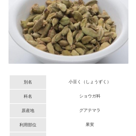
小豆く（しょうずく）
別名
ショウガ科
科名
グアテマラ
原産地
果実
利用部位