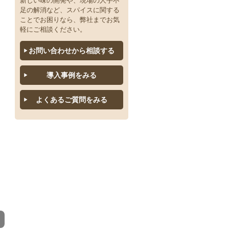
新しい味の開発や、現場の人手不
スパイス「ま～も」
足の解消など、スパイスに関する
ことでお困りなら、弊社までお気
スパイス「や～よ」
軽にご相談ください。
お問い合わせから相談する
スパイス「ら～ろ」
導入事例をみる
スパイス「わ～ん」
よくあるご質問をみる
液体・ペースト
ミックススパイス