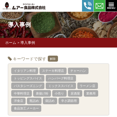
導入事例
ホーム
導入事例
>
キーワードで探す
解除
イタリアン料理
ステーキ料理店
チャーハン
トッピングスパイス
ハンバーグ料理店
パスタシーズニング
ミックススパイス
ラーメン店
中華料理店
唐揚げ粉
小売り
居酒屋
業務用
洋食店
瓶詰め
袋詰め
辛さ調節用
食品加工メーカー