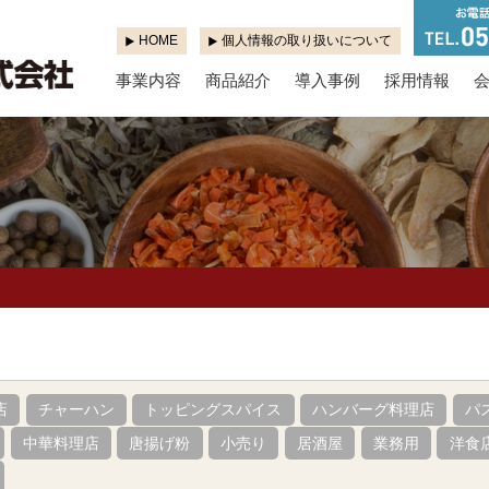
HOME
個人情報の取り扱いについて
事業内容
商品紹介
導入事例
採用情報
店
チャーハン
トッピングスパイス
ハンバーグ料理店
パ
中華料理店
唐揚げ粉
小売り
居酒屋
業務用
洋食