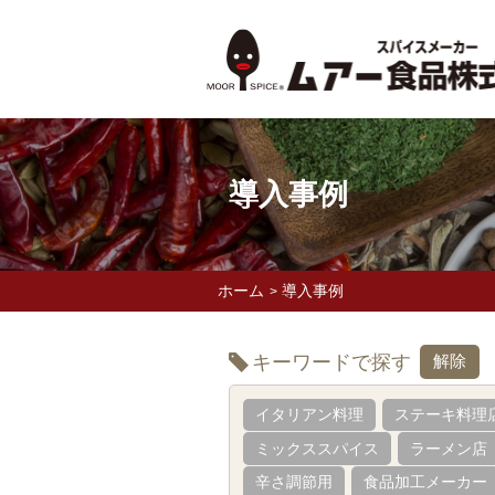
導入事例
ホーム
導入事例
>
キーワードで探す
解除
イタリアン料理
ステーキ料理
ミックススパイス
ラーメン店
辛さ調節用
食品加工メーカー