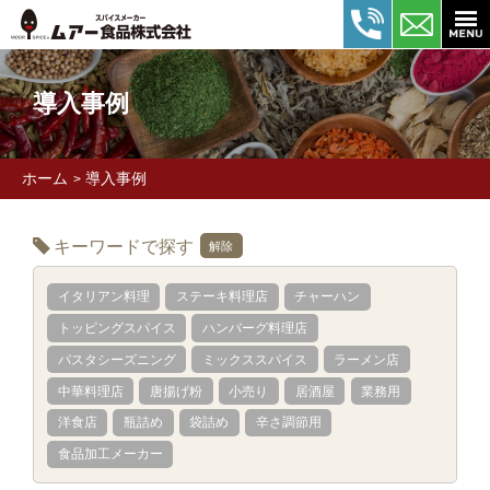
導入事例
ホーム
導入事例
>
キーワードで探す
解除
イタリアン料理
ステーキ料理店
チャーハン
トッピングスパイス
ハンバーグ料理店
パスタシーズニング
ミックススパイス
ラーメン店
中華料理店
唐揚げ粉
小売り
居酒屋
業務用
洋食店
瓶詰め
袋詰め
辛さ調節用
食品加工メーカー