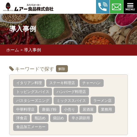
導入事例
ホーム
導入事例
>
キーワードで探す
解除
イタリアン料理
ステーキ料理店
チャーハン
トッピングスパイス
ハンバーグ料理店
パスタシーズニング
ミックススパイス
ラーメン店
中華料理店
唐揚げ粉
小売り
居酒屋
業務用
洋食店
瓶詰め
袋詰め
辛さ調節用
食品加工メーカー