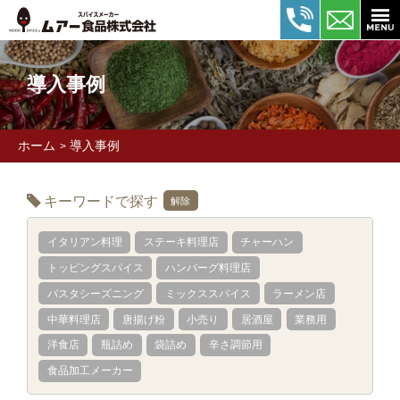
導入事例
ホーム
導入事例
>
キーワードで探す
解除
イタリアン料理
ステーキ料理店
チャーハン
トッピングスパイス
ハンバーグ料理店
パスタシーズニング
ミックススパイス
ラーメン店
中華料理店
唐揚げ粉
小売り
居酒屋
業務用
洋食店
瓶詰め
袋詰め
辛さ調節用
食品加工メーカー