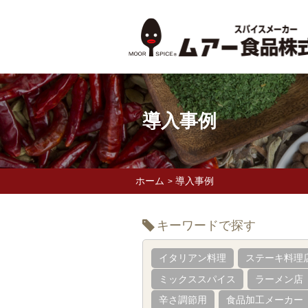
導入事例
ホーム
導入事例
>
キーワードで探す
イタリアン料理
ステーキ料理
ミックススパイス
ラーメン店
辛さ調節用
食品加工メーカー