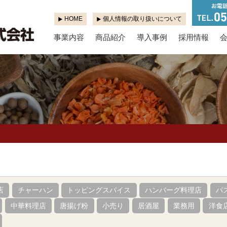
HOME
個人情報の取り扱いについて
事業内容
商品紹介
導入事例
採用情報
店
チャーハン
トッピングスパイス
ハンバーグ料理店
パ
中華料理店
唐揚げ粉
小売り
居酒屋
業務用
洋食