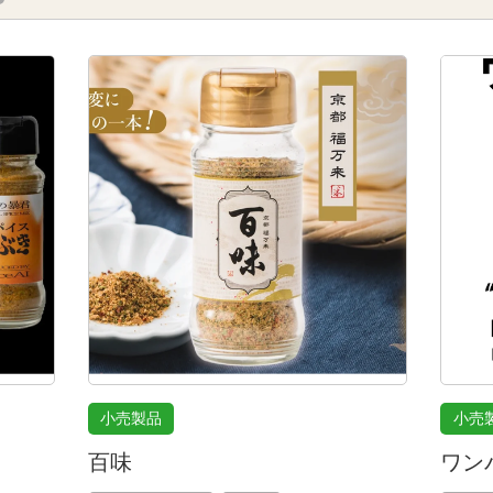
小売製品
小売
百味
ワン