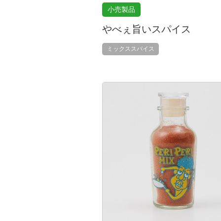
小売製品
やべぇ旨いスパイス
ミックススパイス