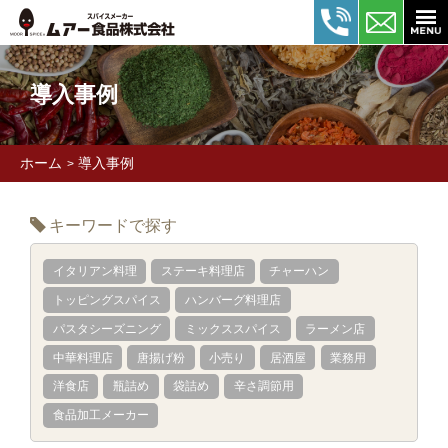
導入事例
ホーム
導入事例
>
キーワードで探す
イタリアン料理
ステーキ料理店
チャーハン
トッピングスパイス
ハンバーグ料理店
パスタシーズニング
ミックススパイス
ラーメン店
中華料理店
唐揚げ粉
小売り
居酒屋
業務用
洋食店
瓶詰め
袋詰め
辛さ調節用
食品加工メーカー