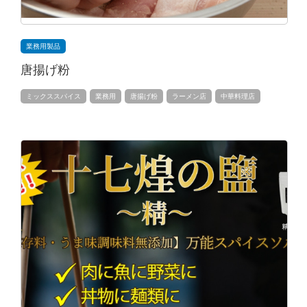
業務用製品
唐揚げ粉
ミックススパイス
業務用
唐揚げ粉
ラーメン店
中華料理店