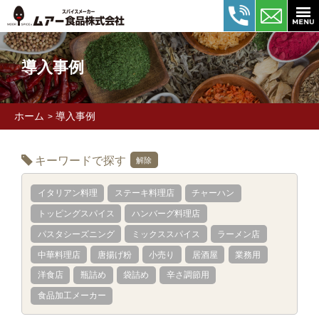
導入事例
ホーム
導入事例
>
キーワードで探す
解除
イタリアン料理
ステーキ料理店
チャーハン
トッピングスパイス
ハンバーグ料理店
パスタシーズニング
ミックススパイス
ラーメン店
中華料理店
唐揚げ粉
小売り
居酒屋
業務用
洋食店
瓶詰め
袋詰め
辛さ調節用
食品加工メーカー