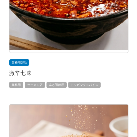
業務用製品
激辛七味
業務用
ラーメン店
辛さ調節用
トッピングスパイス